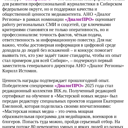
для развития профессиональной журналистики в Сибирском
федеральном округе, но и поддержки качества и
общественной ценности медиаконтента. АНО «Диалог
Регионы» в рамках номинации
«ДиалогПРО»
оценивает
работу региональных СМИ и соцсетей, где ключевыми
критериями становятся не только оперативность, но и
профессионализм: точность фактов, чёткая подача,
ответственность за информационную повестку. Для нас
важно, чтобы достоверная информация в цифровой среде
доходила до людей без искажений – и конкурс помогает
выявить тех, кто уже задаёт такие стандарты, чтобы их опыт
стал примером для всей Сибири», – подчеркнул первый
заместитель генерального директора АНО «Диалог Регионы»
Кирилл Истомин.
Ценность награды подтверждает прошлогодний опыт.
Победителем спецпремии
«ДиалогПРО»
2025 года стал
редакционный коллектив IRK.ru. Полученный редакцией
сертификат на обучение в «Мастерской новых медиа» был
передан редактору специальных проектов издания Екатерине
Емелиной, которая поделилась своими впечатлениями:
«Мастерская новых медиа – это очень мощная
образовательная программа для медийщиков, военкоров и
блогеров. Попасть туда можно, пройдя серьезный отбор. На
нашем потоке 80 невероятно умных и ярких людей из разных