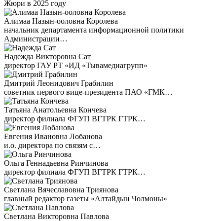
Жюри в 2025 году
Алимаа Назын-ооловна Королева
начальник департамента информационной политики
Администрации…
Надежда Викторовна Сат
директор ГАУ РТ «ИД «Тывамедиагрупп»
Дмитрий Леонидович Грабилин
советник первого вице-президента ПАО «ГМК…
Татьяна Анатольевна Кончева
директор филиала ФГУП ВГТРК ГТРК…
Евгения Ивановна Лобанова
и.о. директора по связям с…
Ольга Геннадьевна Ринчинова
директор филиала ФГУП ВГТРК ГТРК…
Светлана Вячеславовна Триянова
главный редактор газеты «Алтайдын Чолмоны»
Светлана Викторовна Павлова