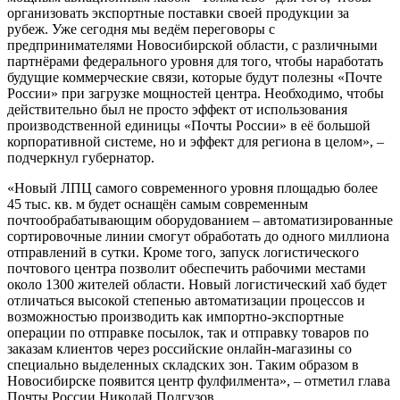
организовать экспортные поставки своей продукции за
рубеж. Уже сегодня мы ведём переговоры с
предпринимателями Новосибирской области, с различными
партнёрами федерального уровня для того, чтобы наработать
будущие коммерческие связи, которые будут полезны «Почте
России» при загрузке мощностей центра. Необходимо, чтобы
действительно был не просто эффект от использования
производственной единицы «Почты России» в её большой
корпоративной системе, но и эффект для региона в целом», –
подчеркнул губернатор.
«Новый ЛПЦ самого современного уровня площадью более
45 тыс. кв. м будет оснащён самым современным
почтообрабатывающим оборудованием – автоматизированные
сортировочные линии смогут обработать до одного миллиона
отправлений в сутки. Кроме того, запуск логистического
почтового центра позволит обеспечить рабочими местами
около 1300 жителей области. Новый логистический хаб будет
отличаться высокой степенью автоматизации процессов и
возможностью производить как импортно-экспортные
операции по отправке посылок, так и отправку товаров по
заказам клиентов через российские онлайн-магазины со
специально выделенных складских зон. Таким образом в
Новосибирске появится центр фулфилмента», – отметил глава
Почты России Николай Подгузов.