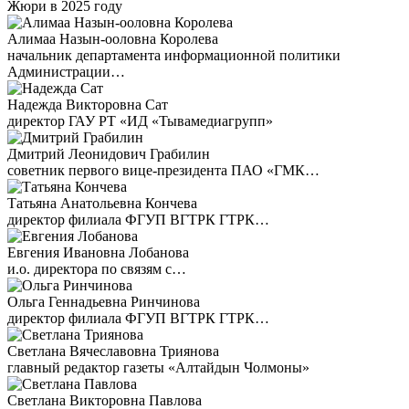
Жюри в 2025 году
Алимаа Назын-ооловна Королева
начальник департамента информационной политики
Администрации…
Надежда Викторовна Сат
директор ГАУ РТ «ИД «Тывамедиагрупп»
Дмитрий Леонидович Грабилин
советник первого вице-президента ПАО «ГМК…
Татьяна Анатольевна Кончева
директор филиала ФГУП ВГТРК ГТРК…
Евгения Ивановна Лобанова
и.о. директора по связям с…
Ольга Геннадьевна Ринчинова
директор филиала ФГУП ВГТРК ГТРК…
Светлана Вячеславовна Триянова
главный редактор газеты «Алтайдын Чолмоны»
Светлана Викторовна Павлова