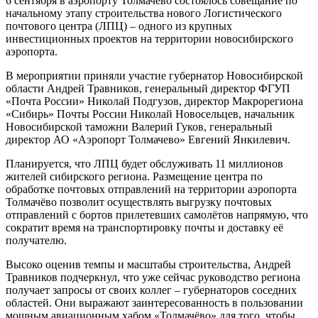
6 сентября в аэропорту Толмачёво состоялось совещание по
начальному этапу строительства нового Логистического
почтового центра (ЛПЦ) – одного из крупных
инвестиционных проектов на территории новосибирского
аэропорта.
В мероприятии приняли участие губернатор Новосибирской
области Андрей Травников, генеральный директор ФГУП
«Почта России» Николай Подгузов, директор Макрорегиона
«Сибирь» Почты России Николай Новосельцев, начальник
Новосибирской таможни Валерий Гуков, генеральный
директор АО «Аэропорт Толмачево» Евгений Янкилевич.
Планируется, что ЛПЦ будет обслуживать 11 миллионов
жителей сибирского региона. Размещение центра по
обработке почтовых отправлений на территории аэропорта
Толмачёво позволит осуществлять выгрузку почтовых
отправлений с бортов прилетевших самолётов напрямую, что
сократит время на транспортировку почты и доставку её
получателю.
Высоко оценив темпы и масштабы строительства, Андрей
Травников подчеркнул, что уже сейчас руководство региона
получает запросы от своих коллег – губернаторов соседних
областей. Они выражают заинтересованность в пользовании
мощным авиационным хабом «Толмачёво» для того, чтобы