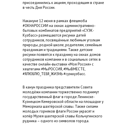
присоединились к акциям, проходящим в стране
в честь Дня России.
Накануне 12 июня в рамках флешмоба
#ОКНАРОССИИ на окнах административно-
бытовых комбинатов предприятий «СУЭК-
Кузбасс» размещаются рисунки детей
сотрудников, посвящённые любимым уголкам
природы, родной школе, родителям, семейным
праздникам и традициями. Также детские
рисунки появятся к празднику на окнах домов
сотрудников компании и в социальных сетях в
качестве онлайн-выставки «Моя Россия» с
хештегами #МыРОССИЯ, #МыВМЕСТЕ,
#ЯЛЮБЛЮ_ТЕБЯ_ЖИЗНЬ #суэккузбасс.
В канун праздника представители Совета
молодёжи компании торжественно поднимут
государственный флаг в городе Ленинске-
Кузнецком Кемеровской области на площадке у
Мемориала шахтёрской славы. Также силами
молодых горняков флаги России украсят и
копёр Музея шахтерской славы Кольчугинского
рудника – одного из символов города.