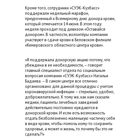
Кроме того, сотрудники «СУЭК-Кузбасс»
поддержали недельный марафон,
приуроченный к Всемирному дню донора крови,
который отмечается 14 июня. В этом году
неделя проходит под девизом «Оставайся
донором». В частности, волонтёры компании
участвуют в сдаче крови в Беловском филиале
«Кемеровского областного центра крови».
«Я поддержала донорскую акцию потому, что
убеждена в ее необходимости, – говорит
главный специалист отдела по социальным
вопросам компании «СУЭК-Кузбасс» Наталья
Бадаева. – В самом центре все отлично
организовано для данной процедуры с учетом
коронавирусной инфекции – стерильно, удобно,
доброжелательно. К тому же, как нам сказали
медики, пациенты лечебных заведений
действительно постоянно нуждаются в
донорской крови. И если есть возможность
отдать безболезненно маленькую частичку себя
в виде крови, чтобы помочь кому-то сохранить
здоровье, а может и жизнь, то почему бы это не
сделать?!»