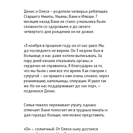
Денис и Олеся – родители четверых ребятишек.
Старшего Никиты, Ульяны, Вани и Илюши. 7
месяцев назад Вани не стало: у мальчика были
сложности со здоровьем, и до своего
четвертого дня рождения он не дожил.
«3 ноября в прошлом году он от нас ушел. Мы
до последнего не верили. Он 3 недели был в
больнице, и нас даже хотели выписывать. За
пару дней начали отказывать органы, и
сердечко не справилось. Я благодарен за то,
что мы были с ним все это время. Как говорим с
супругой – он пришел к нам очень сложно, через
реанимацию, капельницы, операции. И ушел так
же. Но он нас поддерживает до сих пор», —
поделился Денис.
Семья тяжело переживает утрату, однако
отмечает: Ваня помогает им в трудные минуты и
дал гораздо больше, чем можно представить.
«Он — солнечный. От Олеси сыну достался