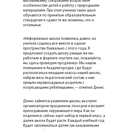
школьниками), следование возрастным
особенностям детей и работу с природными
материалами. При этом ученики таких школ
обучаются по принятым образовательным
стандартам и сдают те же экзамены, что и
остальные.
«Неформально школа появилась давно, но
учителя сошлись все вместе в одном
пространстве буквально с этого года. Я
предложил создать школу: раньше же мы
работали в формате «пустите нас, пожалуйста,
мы здесь проведем продленку». Мы нашли
помещение в Академгородке, где будут
располагаться младшие классы нашей школы,
набран весь педагогический состав, к нам
пришли неравнодушные родители с
потрясающими ребятишками», — отметил Денис.
Денис займется развитием школы, выступит
организатором праздников, походов и возьмет
преподавание окружающего мира. Как он
поделился, сейчас идет набор в первый класс, а
далее школа будет расти. Каждый учебный год
будет запоминаться детям так называемыми