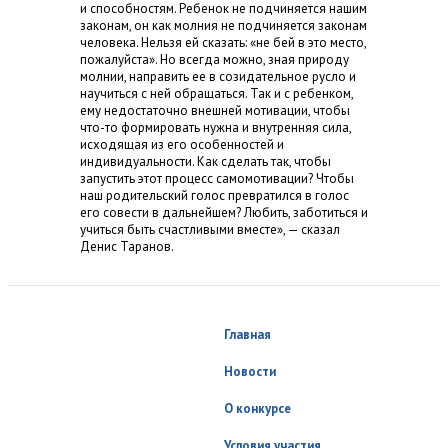
и способностям. Ребенок не подчиняется нашим
законам, он как молния не подчиняется законам
человека. Нельзя ей сказать: «не бей в это место,
пожалуйста». Но всегда можно, зная природу
молнии, направить ее в созидательное русло и
научиться с ней обращаться. Так и с ребенком,
ему недостаточно внешней мотивации, чтобы
что-то формировать нужна и внутренняя сила,
исходящая из его особенностей и
индивидуальности. Как сделать так, чтобы
запустить этот процесс самомотивации? Чтобы
наш родительский голос превратился в голос
его совести в дальнейшем? Любить, заботиться и
учиться быть счастливыми вместе», — сказал
Денис Таранов.
Главная
Новости
О конкурсе
Условия участия