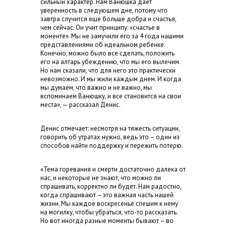
сильный характер. Нам Ванюшка дает
уверенность в следующем дне, потому что
завтра случится еще больше добра и счастья,
чем сейчас. Он учит принципу: «счастье в
моменте». Мы не замучили его за 4 года нашими
представлениями об идеальном ребенке.
Конечно, можно было все сделать, положить
его на алтарь убеждению, что мы его вылечим.
Но нам сказали, что для него это практически
невозможно. И мы жили каждым днем. И когда
мы думаем, что важно и не важно, мы
вспоминаем Ванюшку, и все становится на свои
места», — рассказал Денис.
Денис отмечает: несмотря на тяжесть ситуации,
говорить об утратах нужно, ведь это – один из
способов найти поддержку и пережить потерю.
«Тема горевания и смерти достаточно далека от
нас, и некоторые не знают, что можно ли
спрашивать, корректно ли будет. Нам радостно,
когда спрашивают – это важная часть нашей
жизни. Мы каждое воскресенье спешим к нему
на могилку, чтобы убраться, что-то рассказать.
Но вот иногда разные моменты бывают – во