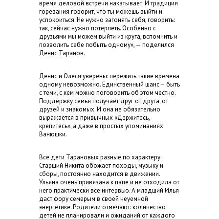
время деловой встречи накатывает. И традиция
горевания говорит, что ты можешь выйти и
успокоиться. Не нужно загонять себя, говорить:
так, сейчас нужно потерпеть. Особенно с
друзьями мы можем выйти из круга, вспомнить и
позволить себе побыть одному», — поделился
Денис Таранов.
Денис и Олеся уверены: пережить такие времена
одному невозможно. Единственный шанс – быть
с теми, с кем можно поговорить об этом честно.
Поддержку семья получает друг от друга, от
друзей и знакомых. И она не обязательно
выражается в привычных «Держитесь,
крепитесь», а даже в простых упоминаниях
Ванюшки.
Все дети Тарановых разные по характеру.
Старший Никита обожает походы, музыку и
сборы, постоянно находится в движении.
Ульяна очень привязана к папе и не отходила от
него практически все интервью. А младший Илья
даст фору семерым в своей неуемной
энергетике. Родители отмечают: количество
детей не планировали и ожиданий от каждого