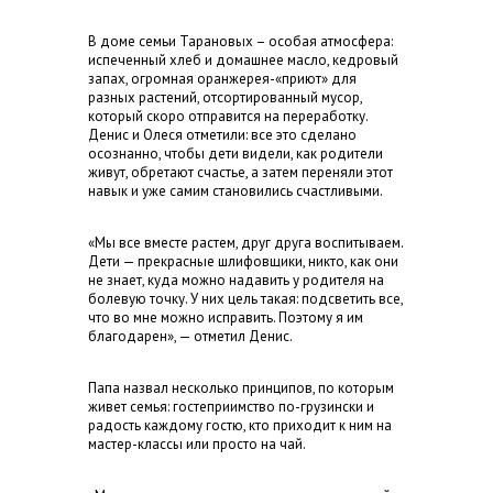
В доме семьи Тарановых – особая атмосфера:
испеченный хлеб и домашнее масло, кедровый
запах, огромная оранжерея-«приют» для
разных растений, отсортированный мусор,
который скоро отправится на переработку.
Денис и Олеся отметили: все это сделано
осознанно, чтобы дети видели, как родители
живут, обретают счастье, а затем переняли этот
навык и уже самим становились счастливыми.
«Мы все вместе растем, друг друга воспитываем.
Дети — прекрасные шлифовщики, никто, как они
не знает, куда можно надавить у родителя на
болевую точку. У них цель такая: подсветить все,
что во мне можно исправить. Поэтому я им
благодарен», — отметил Денис.
Папа назвал несколько принципов, по которым
живет семья: гостеприимство по-грузински и
радость каждому гостю, кто приходит к ним на
мастер-классы или просто на чай.