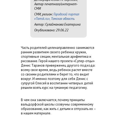
Автор печатного/интернет-
СМИ
СМИ, регион:
Городской портал
«Tomsk.ru», Томская область
Автор: Сулайманова Екатерина
Опубликовано: 29.06.22
Часть родителей целенаправленно занимаются
ранним развитием своего ребенка: кружки,
спортивные секции, ментальная арифметика и
рисование. Герой нашего проекта «Супер-отцы»
Денис Таранов приверженец другого подхода:
всему свое время, ведь ребенок растет вместе
со своими родителями и берет то, что видит
вокруг. И именно поэтому для себя Денис с
супругой Олесей в воспитании четверых детей
решили взять курс на гуманную педагогику.
В чем она заключается, почему принципы
вальдорфской школы созвучны современному
образованию, как жить с детьми и отпускать их –
в нашем материале.