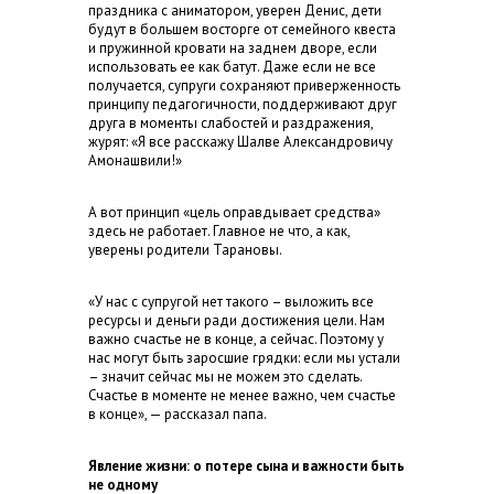
праздника с аниматором, уверен Денис, дети
будут в большем восторге от семейного квеста
и пружинной кровати на заднем дворе, если
использовать ее как батут. Даже если не все
получается, супруги сохраняют приверженность
принципу педагогичности, поддерживают друг
друга в моменты слабостей и раздражения,
журят: «Я все расскажу Шалве Александровичу
Амонашвили!»
А вот принцип «цель оправдывает средства»
здесь не работает. Главное не что, а как,
уверены родители Тарановы.
«У нас с супругой нет такого – выложить все
ресурсы и деньги ради достижения цели. Нам
важно счастье не в конце, а сейчас. Поэтому у
нас могут быть заросшие грядки: если мы устали
– значит сейчас мы не можем это сделать.
Счастье в моменте не менее важно, чем счастье
в конце», — рассказал папа.
Явление жизни: о потере сына и важности быть
не одному