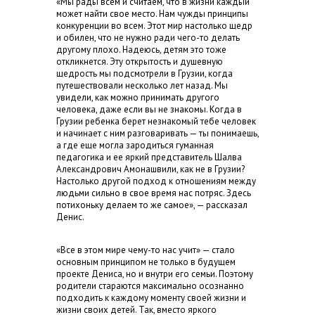
«Мы рады всем и считаем, что в жизни каждый
может найти свое место. Нам чужды принципы
конкуренции во всем. Этот мир настолько щедр
и обилен, что не нужно ради чего-то делать
другому плохо. Надеюсь, детям это тоже
откликнется. Эту открытость и душевную
щедрость мы подсмотрели в Грузии, когда
путешествовали несколько лет назад. Мы
увидели, как можно принимать другого
человека, даже если вы не знакомы. Когда в
Грузии ребенка берет незнакомый тебе человек
и начинает с ним разговаривать — ты понимаешь,
а где еще могла зародиться гуманная
педагогика и ее яркий представитель Шалва
Александрович Амонашвили, как не в Грузии?
Настолько другой подход к отношениям между
людьми сильно в свое время нас потряс. Здесь
потихоньку делаем то же самое», — рассказал
Денис.
«Все в этом мире чему-то нас учит» — стало
основным принципом не только в будущем
проекте Дениса, но и внутри его семьи. Поэтому
родители стараются максимально осознанно
подходить к каждому моменту своей жизни и
жизни своих детей. Так, вместо яркого