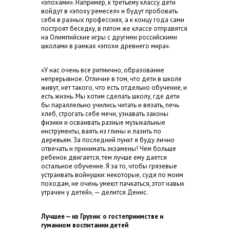
«эпохами». Например, к третьему классу дети
войдут в «эпоху ремесел» и будут пробовать
себя в разных профессиях, а к концу года сами
построят беседку, в пятом же классе отправятся
на Олимпийские игры с другими российскими
школами в рамках «эпохи древнего мира».
«У нас очень все ритмично, образование
непрерывное. Отличие в том, что дети в школе
живут, нет такого, что есть отдельно обучение, и
есть жизнь. Мы хотим сделать школу, где дети
бы параллельно учились читать и вязать, печь
хлеб, строгать себе мечи, узнавать законы
физики и осваивать разные музыкальные
инструменты, ваять из глины и лазить по
деревьям. За последний пункт я буду лично
отвечать и принимать экзамены! Чем больше
ребенок двигается, тем лучше ему дается
остальное обучение. Я за то, чтобы грязевые
устраивать войнушки: некоторые, судя по моим
походам, не очень умеют пачкаться, этот навык
утрачен у детей», — делится Денис.
Лучшее — из Грузии: о гостеприимстве и
гуманном воспитании детей