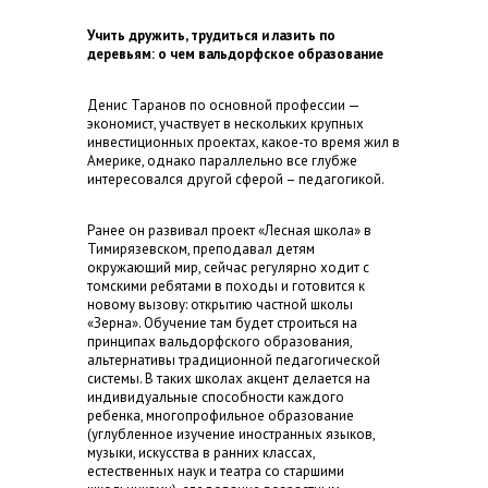
Учить дружить, трудиться и лазить по
деревьям: о чем вальдорфское образование
Денис Таранов по основной профессии —
экономист, участвует в нескольких крупных
инвестиционных проектах, какое-то время жил в
Америке, однако параллельно все глубже
интересовался другой сферой – педагогикой.
Ранее он развивал проект «Лесная школа» в
Тимирязевском, преподавал детям
окружающий мир, сейчас регулярно ходит с
томскими ребятами в походы и готовится к
новому вызову: открытию частной школы
«Зерна». Обучение там будет строиться на
принципах вальдорфского образования,
альтернативы традиционной педагогической
системы. В таких школах акцент делается на
индивидуальные способности каждого
ребенка, многопрофильное образование
(углубленное изучение иностранных языков,
музыки, искусства в ранних классах,
естественных наук и театра со старшими