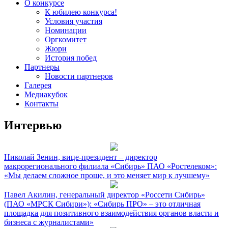
О конкурсе
К юбилею конкурса!
Условия участия
Номинации
Оргкомитет
Жюри
История побед
Партнеры
Новости партнеров
Галерея
Медиакубок
Контакты
Интервью
Николай Зенин, вице-президент – директор
макрорегионального филиала «Сибирь» ПАО «Ростелеком»:
«Мы делаем сложное проще, и это меняет мир к лучшему»
Павел Акилин, генеральный директор «Россети Сибирь»
(ПАО «МРСК Сибири»): «Сибирь ПРО» – это отличная
площадка для позитивного взаимодействия органов власти и
бизнеса с журналистами»