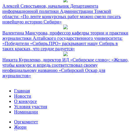
Алексей Севостьянов, начальник Департамента
информационной политики Администрации Томской
области: «По ленте конкурсных работ можно смело писать
новейшую историю Сибири»
Валентина Мансурова, профессор кафедры теории и практики
журналистики Алтайского государственного университета:
«Победители «Сибирь.ПРО» раскрывают нашу Сибирь в
таких красках, что сердце радуется»
Никита Куриленко, директор ИД «Сибирское слово»: «Желаю,
чтобы конкурс и впредь соответствовал своему
неофициальному названию «Сибирский Оскар для
журналистов»
Главная
Новости
О конкурсе
Условия участия
Номинации
Оргкомитет
Жюри