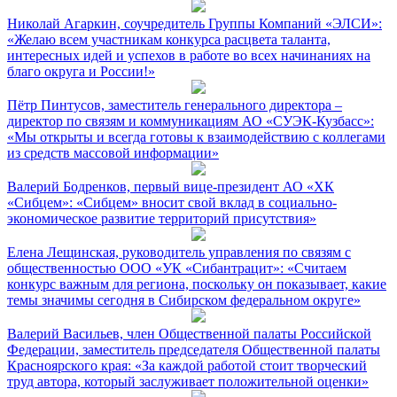
Николай Агаркин, соучредитель Группы Компаний «ЭЛСИ»:
«Желаю всем участникам конкурса расцвета таланта,
интересных идей и успехов в работе во всех начинаниях на
благо округа и России!»
Пётр Пинтусов, заместитель генерального директора –
директор по связям и коммуникациям АО «СУЭК-Кузбасс»:
«Мы открыты и всегда готовы к взаимодействию с коллегами
из средств массовой информации»
Валерий Бодренков, первый вице-президент АО «ХК
«Сибцем»: «Сибцем» вносит свой вклад в социально-
экономическое развитие территорий присутствия»
Елена Лещинская, руководитель управления по связям с
общественностью ООО «УК «Сибантрацит»: «Считаем
конкурс важным для региона, поскольку он показывает, какие
темы значимы сегодня в Сибирском федеральном округе»
Валерий Васильев, член Общественной палаты Российской
Федерации, заместитель председателя Общественной палаты
Красноярского края: «За каждой работой стоит творческий
труд автора, который заслуживает положительной оценки»