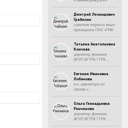
«Тывамедиагрупп»
Дмитрий Леонидович
Грабилин
советник первого вице-
президента ПАО «ГМК…
Татьяна Анатольевна
Кончева
директор филиала
ФГУП ВГТРК ГТРК…
Евгения Ивановна
Лобанова
и.о. директора по
связям с…
Ольга Геннадьевна
Ринчинова
директор филиала
ФГУП ВГТРК ГТРК…