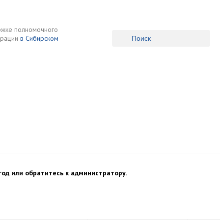
ржке полномочного
ерации
в Сибирском
неры
Галерея
Медиакубок
Кон
год или обратитесь к администратору.