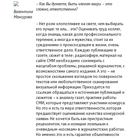
– Как Вы думаете, быть членом жюри – это
сложно, ответственно?
Валентина
Мансурова
–
Нет роли хлопотливее на свете, чем выбирать:
кто лучше: те иль… эти? Оценивать труд коллег,
когда знаешь, какая доля профессионального
терпения, а иногда и мужества, стоит за их
суждениями о происходящем в жизни, очень
ответственное дело. Каждую публикацию в
газете, сюжет в теле-, радиоэфире, материал на
сайте СМИ необходимо соизмерить с
масштабом проблемы, решаемой журналистом, с
возможностями самого издания. А это – не
простое скольжение взглядом по поверхности
текстов или любопытственное сканирование
визуальной информации. Приходится по
ссылкам обращаться к источникам публикаций и
сюжетов – к анализу газет, практике работы
СМИ, которые представляют участники конкурса.
Но это и есть та мера ответственности, которая
предшествует оцениванию качества конкурсной
заявки. Не хочется быть как пристрастным
рецензентом, так и излишне лояльным к
очевидным «косякам» в журналистских работах.
Но именно это и есть гарантия объективности