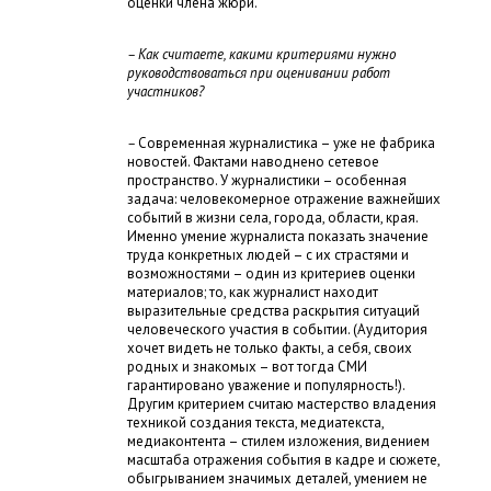
оценки члена жюри.
– Как считаете, какими критериями нужно
руководствоваться при оценивании работ
участников?
–
Современная журналистика – уже не фабрика
новостей. Фактами наводнено сетевое
пространство. У журналистики – особенная
задача: человекомерное отражение важнейших
событий в жизни села, города, области, края.
Именно умение журналиста показать значение
труда конкретных людей – с их страстями и
возможностями – один из критериев оценки
материалов; то, как журналист находит
выразительные средства раскрытия ситуаций
человеческого участия в событии. (Аудитория
хочет видеть не только факты, а себя, своих
родных и знакомых – вот тогда СМИ
гарантировано уважение и популярность!).
Другим критерием считаю мастерство владения
техникой создания текста, медиатекста,
медиаконтента – стилем изложения, видением
масштаба отражения события в кадре и сюжете,
обыгрыванием значимых деталей, умением не