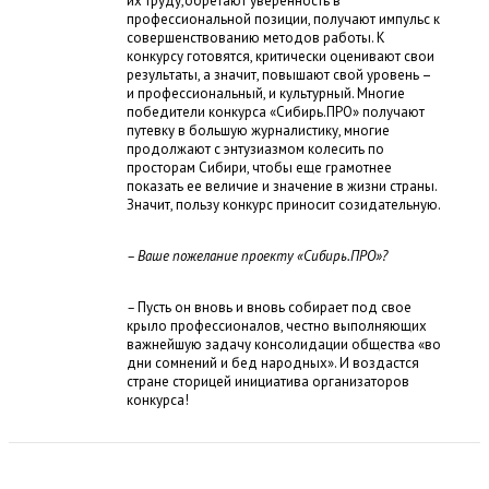
их труду,обретают уверенность в
профессиональной позиции, получают импульс к
совершенствованию методов работы. К
конкурсу готовятся, критически оценивают свои
результаты, а значит, повышают свой уровень –
и профессиональный, и культурный. Многие
победители конкурса «Сибирь.ПРО» получают
путевку в большую журналистику, многие
продолжают с энтузиазмом колесить по
просторам Сибири, чтобы еще грамотнее
показать ее величие и значение в жизни страны.
Значит, пользу конкурс приносит созидательную.
– Ваше пожелание проекту «Сибирь.ПРО»?
–
Пусть он вновь и вновь собирает под свое
крыло профессионалов, честно выполняющих
важнейшую задачу консолидации общества «во
дни сомнений и бед народных». И воздастся
стране сторицей инициатива организаторов
конкурса!