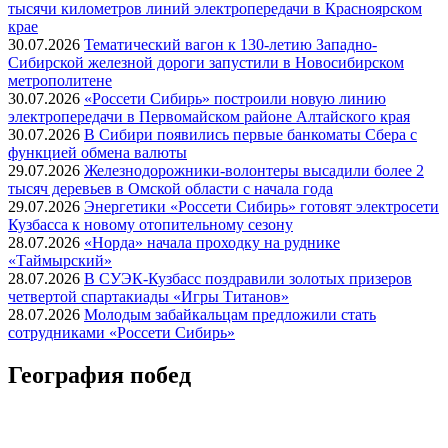
тысячи километров линий электропередачи в Красноярском
крае
30.07.2026
Тематический вагон к 130-летию Западно-
Сибирской железной дороги запустили в Новосибирском
метрополитене
30.07.2026
«Россети Сибирь» построили новую линию
электропередачи в Первомайском районе Алтайского края
30.07.2026
В Сибири появились первые банкоматы Сбера с
функцией обмена валюты
29.07.2026
Железнодорожники-волонтеры высадили более 2
тысяч деревьев в Омской области с начала года
29.07.2026
Энергетики «Россети Сибирь» готовят электросети
Кузбасса к новому отопительному сезону
28.07.2026
«Норда» начала проходку на руднике
«Таймырский»
28.07.2026
В СУЭК-Кузбасс поздравили золотых призеров
четвертой спартакиады «Игры Титанов»
28.07.2026
Молодым забайкальцам предложили стать
сотрудниками «Россети Сибирь»
География побед