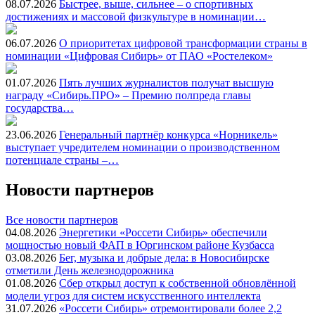
08.07.2026
Быстрее, выше, сильнее – о спортивных
достижениях и массовой физкультуре в номинации…
06.07.2026
О приоритетах цифровой трансформации страны в
номинации «Цифровая Сибирь» от ПАО «Ростелеком»
01.07.2026
Пять лучших журналистов получат высшую
награду «Сибирь.ПРО» – Премию полпреда главы
государства…
23.06.2026
Генеральный партнёр конкурса «Норникель»
выступает учредителем номинации о производственном
потенциале страны –…
Новости партнеров
Все новости партнеров
04.08.2026
Энергетики «Россети Сибирь» обеспечили
мощностью новый ФАП в Юргинском районе Кузбасса
03.08.2026
Бег, музыка и добрые дела: в Новосибирске
отметили День железнодорожника
01.08.2026
Сбер открыл доступ к собственной обновлённой
модели угроз для систем искусственного интеллекта
31.07.2026
«Россети Сибирь» отремонтировали более 2,2