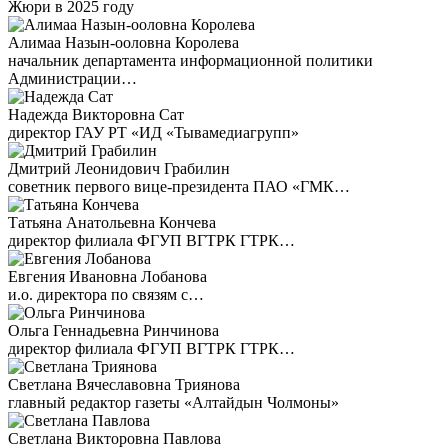
Жюри в 2025 году
Алимаа Назын-ооловна Королева
начальник департамента информационной политики
Администрации…
Надежда Викторовна Сат
директор ГАУ РТ «ИД «Тывамедиагрупп»
Дмитрий Леонидович Грабилин
советник первого вице-президента ПАО «ГМК…
Татьяна Анатольевна Кончева
директор филиала ФГУП ВГТРК ГТРК…
Евгения Ивановна Лобанова
и.о. директора по связям с…
Ольга Геннадьевна Ринчинова
директор филиала ФГУП ВГТРК ГТРК…
Светлана Вячеславовна Триянова
главный редактор газеты «Алтайдын Чолмоны»
Светлана Викторовна Павлова