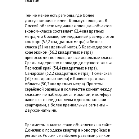
классам.
Тем не менее есть регионы, где более
доступное жильё имеет большую площадь. В
Омской области медианная площадь объектов
эконом-класса составляет 62,4 квадратных
метра, что больше, чем медианный размер лотов
комфорт (57,2 квадратных метра) и бизнес-
класса (51 квадратный метр). В Краснодарском
крае эконом (56,2 квадратных метра)
превосходит по площади все остальные классы.
Среди лидеров по площади доступного жилья:
Пермский край (54,4 квадратных метра),
Самарская (52,2 квадратных метра), Тюменская
(50,5 квадратных метра) и Калининградская
области (50,2 квадратных метра). При этом
серьёзной разницы в количестве комнат между
классами не наблюдается: и эконом, и комфорт
чаще всего представлены однокомнатными
квартирами, а более премиальные сегменты –
двухкомнатными.
Предметом анализа стали объявления на сайте
Домклик о продаже квартир в новостройках в
регионах России с наиболее развитым рынком