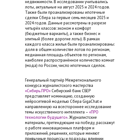
недвижимости. В исследовании учитывались
лоты, актуальные на август 2025 и 2024 годов.
Также были проанализированы ипотечные
сделки Сбера за первые семь месяцев 2025 и
2024 годов. Данные рассмотрены в разрезе
четырёх классов: эконом и комфорт
(бюджетные варианты), а также бизнес и
элитный (более дорогие лоты). В рамках
каждого класса жилья были проанализированы:
доля в общем количестве лотов по регионам,
медианная площадь объектов по регионам,
наиболее распространённое количество комнат
(мода) по России, число ипотечных сделок.
Генеральный партнёр Межрегионального
конкурса журналистского мастерства
«Сибирь.ПРО»
Сибирский банк СБЕР
представляет номинацию, созданную
нейросетевой моделью Сбера GigaChat и
направленную на всестороннее исследование
темы искусственного интеллекта –
«ПРО
технологии будущего»
. Журналистские
материалы, претендующие на победу, расскажут
о работе инновационных платформ и
приложений, решениях, которые меняют
привычные процессы и подходы, влиянии