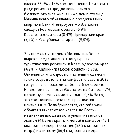
класса: 33,9% и 14% соответственно. При этом в
ряде регионов предложение самого
бюджетного типа жилья ниже, чем в столице.
Меньше всего объявлений о продаже таких
квартир в Санкт-Петербурге – 3,8%, далее
следуют Ростовская область (6,9%),
Краснодарский край (8,4%), Приморский край
(9,2%) и Республика Татарстан (9,8%).
Элитное жильё, помимо Москвы, наиболее
широко представлено в популярных
туристических регионах: в Краснодарском крае
(4,2%) и Калининградской области (3,7%).
Отмечается, что спрос по ипотечным сделкам
также сосредоточен на комфорт-классе: в 2025
году на него приходится более 63% кредитов.
На эконом пришлось 29% ипотек, на бизнес – 7%,
на элитную недвижимость – лишь 0,5%. За год
это соотношение осталось практически
неизменным. Подчёркивается, что габариты
объекта зависят от его класса: по России
медианная площадь лота увеличивается от
эконом (43,2 квадратных метра) и комфорт (45,1
квадратных метра) к бизнес (52,5 квадратных
метра) и элитному (66,4 квадратных метра)