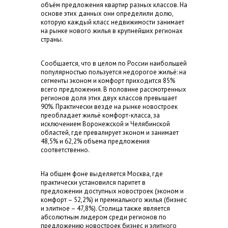
объём предложения квартир разных классов. На
основе этих данных они определили долю,
которую каждый класс недвижимости занимает
на рынке нового жилья в крупнейших регионах
страны.
Сообщается, что в целом по России наибольшей
популярностью пользуется недорогое жильё: на
сегменты эконом и комфорт приходится 85%
всего предложения. В половине рассмотренных
регионов доля этих двух классов превышает
90%. Практически везде на рынке новостроек
преобладает жильё комфорт-класса, за
исключением Воронежской и Челябинской
областей, где превалирует эконом и занимает
48,5% и 62,2% объема предложения
соответственно.
На общем фоне выделяется Москва, где
практически установился паритет в
предложении доступных новостроек (эконом и
комфорт – 52,2%) и премиального жилья (бизнес
и элитное – 47,8%). Столица также является
абсолютным лидером среди регионов по
предложению новостроек бизнес и элитного