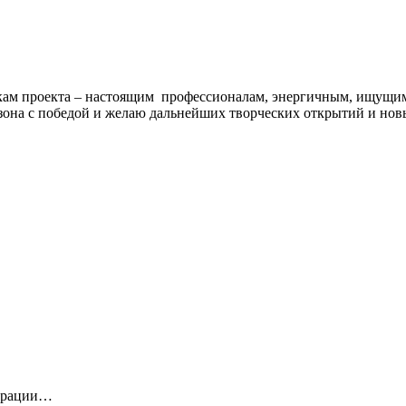
кам проекта – настоящим профессионалам, энергичным, ищущим
зона с победой и желаю дальнейших творческих открытий и новы
страции…