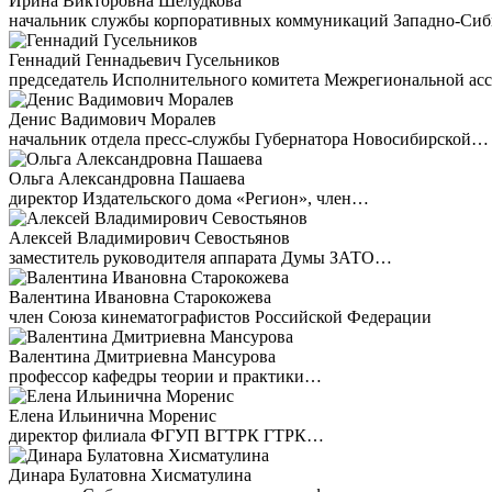
Ирина Викторовна Шелудкова
начальник службы корпоративных коммуникаций Западно-Си
Геннадий Геннадьевич Гусельников
председатель Исполнительного комитета Межрегиональной а
Денис Вадимович Моралев
начальник отдела пресс-службы Губернатора Новосибирской…
Ольга Александровна Пашаева
директор Издательского дома «Регион», член…
Алексей Владимирович Севостьянов
заместитель руководителя аппарата Думы ЗАТО…
Валентина Ивановна Старокожева
член Союза кинематографистов Российской Федерации
Валентина Дмитриевна Мансурова
профессор кафедры теории и практики…
Елена Ильинична Моренис
директор филиала ФГУП ВГТРК ГТРК…
Динара Булатовна Хисматулина