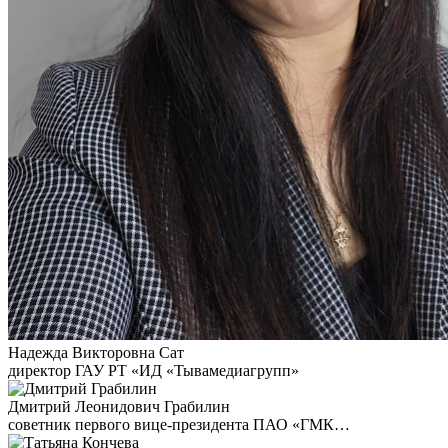
Надежда Викторовна Сат
директор ГАУ РТ «ИД «Тывамедиагрупп»
Дмитрий Леонидович Грабилин
советник первого вице-президента ПАО «ГМК…