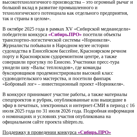
высокотехнологичного производства – это огромный рычаг и
большой вклад в развитие промышленного и
технологического потенциала как отдельного предприятия,
так и страны в целом».
В октябре 2025 года в рамках XV «Сибирской медианедели»
победители конкурса
«Сибирь.ПРО»
посетили объекты
транспортно-логистической системы «Норникеля».
Журналисты побывали в Народном музее истории
судоходства в Енисейском бассейне, Красноярском речном
порту и Красноярском судоремонтном центре, а также
совершили прогулку по Енисею. Участники пресс-тура
увидели шоу «Вальс теплоходов», где команды
буксировщиков продемонстрировали высокий класс
судоводительского мастерства, и посетили фанпарк
«Бобровый лог» – инвестиционный проект «Норникеля».
В конкурсе принимают участие работы, а также материалы
спецпроектов и рубрик, опубликованные или вышедшие в
эфир в печатных, электронных и интернет-СМИ в период с 16
июля 2025 года по 31 июля 2026 года. Подробная информация
о номинациях и условиях участия опубликована на
официальном сайте проекта sibirpro.ru.
Поддержку в проведении конкурса
«Сибирь.ПРО»