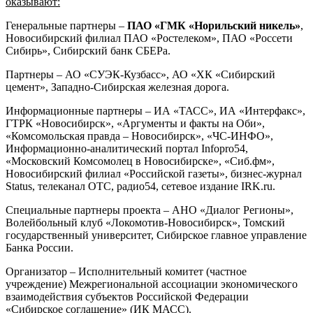
оказывают:
Генеральные партнеры –
ПАО «ГМК «Норильский никель»
,
Новосибирский филиал ПАО «Ростелеком», ПАО «Россети
Сибирь», Сибирский банк СБЕРа.
Партнеры – АО «СУЭК-Кузбасс», АО «ХК «Сибирский
цемент», Западно-Сибирская железная дорога.
Информационные партнеры – ИА «ТАСС», ИА «Интерфакс»,
ГТРК «Новосибирск», «Аргументы и факты на Оби»,
«Комсомольская правда – Новосибирск», «ЧС-ИНФО»,
Информационно-аналитический портал Infopro54,
«Московский Комсомолец в Новосибирске», «Сиб.фм»,
Новосибирский филиал «Российской газеты», бизнес-журнал
Status, телеканал ОТС, радио54, сетевое издание IRK.ru.
Специальные партнеры проекта – АНО «Диалог Регионы»,
Волейбольный клуб «Локомотив-Новосибирск», Томский
государственный университет, Сибирское главное управление
Банка России.
Организатор – Исполнительный комитет (частное
учреждение) Межрегиональной ассоциации экономического
взаимодействия субъектов Российской Федерации
«Сибирское соглашение» (ИК МАСС).