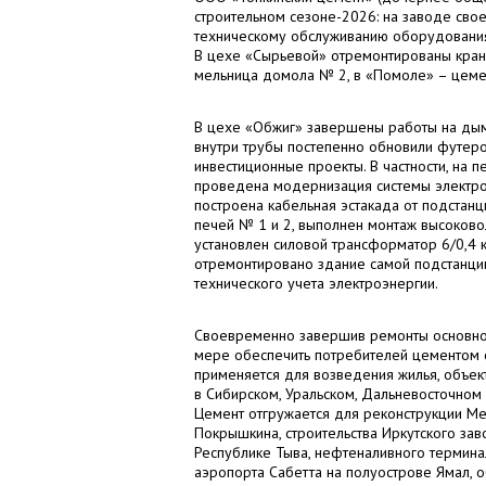
строительном сезоне-2026: на заводе св
техническому обслуживанию оборудовани
В цехе «Сырьевой» отремонтированы кран
мельница домола № 2, в «Помоле» – цемен
В цехе «Обжиг» завершены работы на дымо
внутри трубы постепенно обновили футеро
инвестиционные проекты. В частности, на 
проведена модернизация системы электро
построена кабельная эстакада от подстан
печей № 1 и 2, выполнен монтаж высоково
установлен силовой трансформатор 6/0,4 к
отремонтировано здание самой подстанции
технического учета электроэнергии.
Своевременно завершив ремонты основног
мере обеспечить потребителей цементом с
применяется для возведения жилья, объек
в Сибирском, Уральском, Дальневосточном
Цемент отгружается для реконструкции Ме
Покрышкина, строительства Иркутского зав
Республике Тыва, нефтеналивного термин
аэропорта Сабетта на полуострове Ямал, о