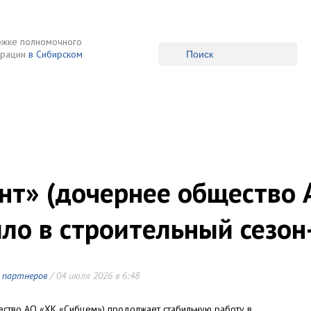
ржке полномочного
ерации
в Сибирском
неры
Галерея
Медиакубок
Кон
нт» (дочернее общество 
ло в строительный сезо
 партнеров
/ 04 июля 2026 в 6:48
ство АО «ХК «Сибцем») продолжает стабильную работу в