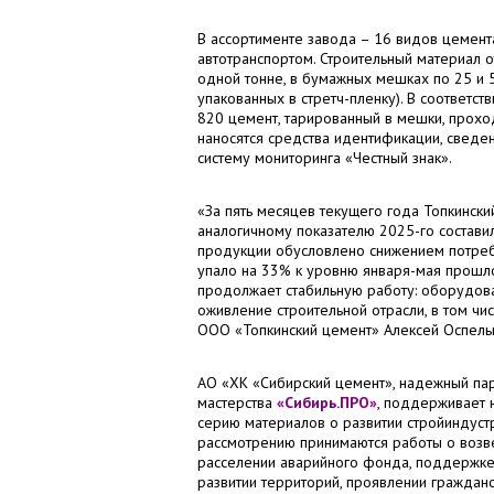
В ассортименте завода – 16 видов цемен
автотранспортом. Строительный материал о
одной тонне, в бумажных мешках по 25 и 
упакованных в стретч-пленку). В соответс
820 цемент, тарированный в мешки, прохо
наносятся средства идентификации, свед
систему мониторинга «Честный знак».
«За пять месяцев текущего года Топкински
аналогичному показателю 2025-го состав
продукции обусловлено снижением потребл
упало на 33% к уровню января-мая прошло
продолжает стабильную работу: оборудова
оживление строительной отрасли, в том ч
ООО «Топкинский цемент» Алексей Оспель
АО «ХК «Сибирский цемент», надежный па
мастерства
«Сибирь.ПРО»
, поддерживает
серию материалов о развитии стройиндустр
рассмотрению принимаются работы о возве
расселении аварийного фонда, поддержке
развитии территорий, проявлении гражданс