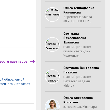
Ольга Геннадьевна
Ринчинова
директор филиала
ФГУП ВГТРК ГТРК…
Светлана
Вячеславовна
Триянова
главный редактор
газеты «Алтайдын
Чолмоны»
вости партнеров
Светлана Викторовна
Павлова
главный редактор
ной обновлённой
Сетевого издания
твенного интеллекта
«Irk.ru»
Ольга Алексеевна
Колесник
заместитель Министра