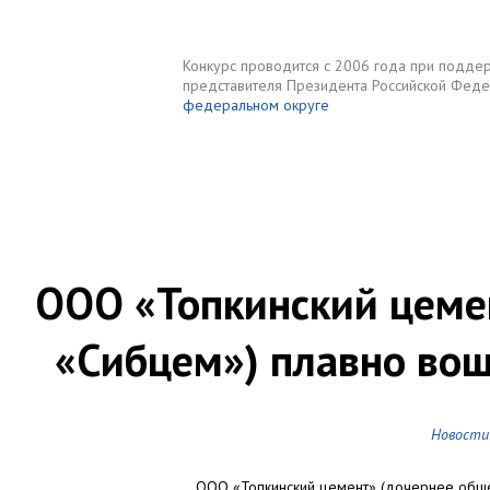
Конкурс проводится с 2006 года при подде
представителя Президента Российской Фед
федеральном округе
Новости
О конкурсе
Парт
ООО «Топкинский цеме
«Сибцем») плавно вош
Новости
ООО «Топкинский цемент» (дочернее обще