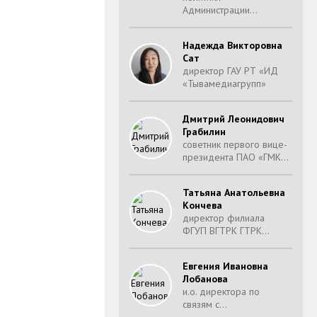
Администрации…
Надежда Викторовна
Сат
директор ГАУ РТ «ИД
«Тывамедиагрупп»
Дмитрий Леонидович
Грабилин
советник первого вице-
президента ПАО «ГМК…
Татьяна Анатольевна
Кончева
директор филиала
ФГУП ВГТРК ГТРК…
Евгения Ивановна
Лобанова
и.о. директора по
связям с…