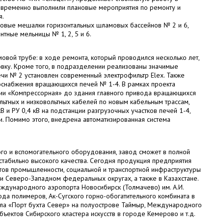
оевременно выполнили плановые мероприятия по ремонту и
я.
овые мешалки горизонтальных шламовых бассейнов № 2 и 6,
тные мельницы № 1, 2, 5 и 6.
вой трубе: в ходе ремонта, который проводился несколько лет,
вку. Кроме того, в подразделении реализованы значимые
печи № 2 установлен современный электрофильтр Elex. Также
снабжения вращающихся печей № 1-4. В рамках проекта
ции «Компрессорная» до здания главного привода вращающихся
льтных и низковольтных кабелей по новым кабельным трассам,
В и РУ 0,4 кВ на подстанции разгрузочных участков печей 1-4,
. Помимо этого, внедрена автоматизированная система
о и вспомогательного оборудования, завод сможет в полной
табильно высокого качества. Сегодня продукция предприятия
тов промышленности, социальной и транспортной инфраструктуры
 и Северо-Западном федеральных округах, а также в Казахстане.
ждународного аэропорта Новосибирск (Толмачево) им. А.И.
ода полимеров, Ак-Сугского горно-обогатительного комбината в
ала «Порт бухта Север» на полуострове Таймыр, Международного
бъектов Сибирского кластера искусств в городе Кемерово и т.д.