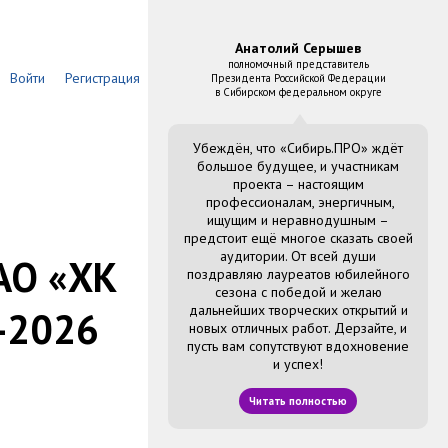
Анатолий Серышев
полномочный представитель
Войти
Регистрация
Президента Российской Федерации
в Сибирском федеральном округе
Убеждён, что «Сибирь.ПРО» ждёт
большое будущее, и участникам
такты
проекта – настоящим
профессионалам, энергичным,
ищущим и неравнодушным –
предстоит ещё многое сказать своей
аудитории. От всей души
АО «ХК
поздравляю лауреатов юбилейного
сезона с победой и желаю
дальнейших творческих открытий и
н-2026
новых отличных работ. Дерзайте, и
пусть вам сопутствуют вдохновение
и успех!
Читать полностью