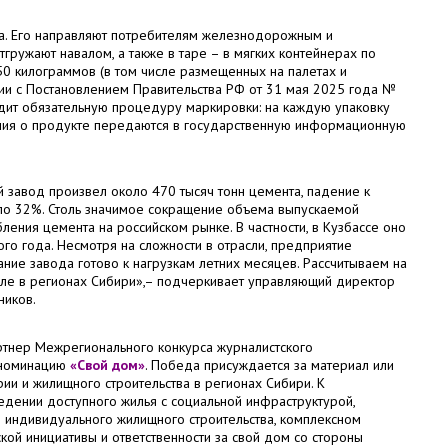
та. Его направляют потребителям железнодорожным и
тгружают навалом, а также в таре – в мягких контейнерах по
50 килограммов (в том числе размещенных на палетах и
твии с Постановлением Правительства РФ от 31 мая 2025 года №
дит обязательную процедуру маркировки: на каждую упаковку
ения о продукте передаются в государственную информационную
й завод произвел около 470 тысяч тонн цемента, падение к
ило 32%. Столь значимое сокращение объема выпускаемой
ения цемента на российском рынке. В частности, в Кузбассе оно
го года. Несмотря на сложности в отрасли, предприятие
ние завода готово к нагрузкам летних месяцев. Рассчитываем на
исле в регионах Сибири»,– подчеркивает управляющий директор
ников.
ртнер Межрегионального конкурса журналистского
 номинацию
«Свой дом»
. Победа присуждается за материал или
ии и жилищного строительства в регионах Сибири. К
дении доступного жилья с социальной инфраструктурой,
 индивидуального жилищного строительства, комплексном
кой инициативы и ответственности за свой дом со стороны